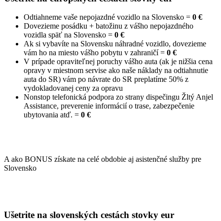
Odtiahneme vaše nepojazdné vozidlo na Slovensko =
0 €
Dovezieme posádku + batožinu z vášho nepojazdného
vozidla späť na Slovensko =
0 €
Ak si vybavíte na Slovensku náhradné vozidlo, dovezieme
vám ho na miesto vášho pobytu v zahraničí =
0 €
V prípade opraviteľnej poruchy vášho auta (ak je nižšia cena
opravy v miestnom servise ako naše náklady na odtiahnutie
auta do SR) vám po návrate do SR preplatíme 50% z
vydokladovanej ceny za opravu
Nonstop telefonická podpora zo strany dispečingu Žltý Anjel
Assistance, preverenie informácií o trase, zabezpečenie
ubytovania atď. =
0 €
A ako BONUS získate na celé obdobie aj asistenčné služby pre
Slovensko
Ušetrite na slovenských cestách stovky eur