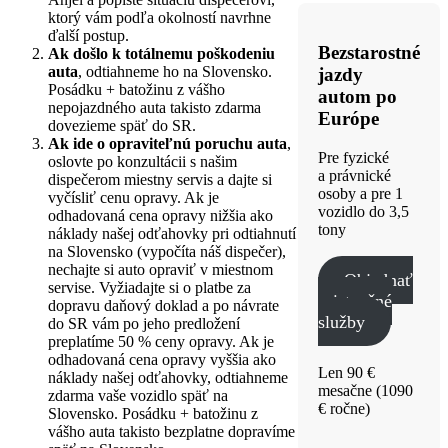
ktorý vám podľa okolností navrhne
ďalší postup.
Bezstarostné
Ak došlo k totálnemu poškodeniu
auta
, odtiahneme ho na Slovensko.
jazdy
Posádku + batožinu z vášho
autom po
nepojazdného auta takisto zdarma
Európe
dovezieme späť do SR.
Ak ide o opraviteľnú poruchu auta
,
Pre fyzické
oslovte po konzultácii s našim
a právnické
dispečerom miestny servis a dajte si
osoby a pre 1
vyčísliť cenu opravy. Ak je
vozidlo do 3,5
odhadovaná cena opravy nižšia ako
tony
náklady našej odťahovky pri odtiahnutí
na Slovensko (vypočíta náš dispečer),
nechajte si auto opraviť v miestnom
Objednať
servise. Vyžiadajte si o platbe za
asistenčné
dopravu daňový doklad a po návrate
služby
do SR vám po jeho predložení
preplatíme 50 % ceny opravy. Ak je
odhadovaná cena opravy vyššia ako
Len 90 €
náklady našej odťahovky, odtiahneme
mesačne (1090
zdarma vaše vozidlo späť na
€ ročne)
Slovensko. Posádku + batožinu z
vášho auta takisto bezplatne dopravíme