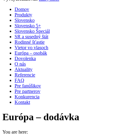
Domov
Produkty
Slovensko
Slovensko 5+
Slovensko Špeciál
SR a susedný štát
Rodinné šťastie
Vietor vo vlasoch
Európa – osobák
Dovolenka
O nás
Aktuality
Referencie
FAQ
Pre fanúšikov
Pre partnerov
Konkurencia
Kontakt
Európa – dodávka
You are here: