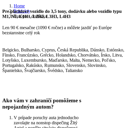
Home
Produkty
Pre plachtové vozidlo do 3,5 tony, dodávku alebo vozidlo typu
Európa – dodávka
M1, N1, L1H1, L2H2, L3H3, L4H3
Len 90 € mesačne (1090 € ročne) a môžete jazdiť po Európe
bezstarostne celý rok
Belgicko, Bulharsko, Cyprus, Česká Republika, Dánsko, Estónsko,
Fínsko, Francúzsko, Grécko, Holandsko, Chorvátsko, Írsko, Litva,
Lotyšsko, Luxembursko, Maďarsko, Malta, Nemecko, Poľsko,
Portugalsko, Rakúsko, Rumunsko, Slovensko, Slovinsko,
Španielsko, Švajčiarsko, Švédsko, Taliansko
Ako vám v zahraničí pomôžeme s
nepojazdným autom?
V prípade poruchy auta jednoducho
zavolajte na nonstop dispečing Žltý
Anjel a popíšte situáciu dispečerovi,