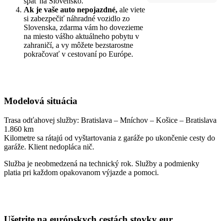
späť na Slovensko.
Ak je vaše auto nepojazdné,
ale viete
si zabezpečiť náhradné vozidlo zo
Slovenska, zdarma vám ho dovezieme
na miesto vášho aktuálneho pobytu v
zahraničí, a vy môžete bezstarostne
pokračovať v cestovaní po Európe.
Modelová situácia
Trasa odťahovej služby: Bratislava – Mníchov – Košice – Bratislava
1.860 km
Kilometre sa rátajú od vyštartovania z garáže po ukončenie cesty do
garáže. Klient nedopláca nič.
Služba je neobmedzená na technický rok. Služby a podmienky
platia pri každom opakovanom výjazde a pomoci.
Ušetrite na európskych cestách stovky eur