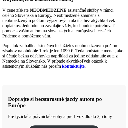
V cene získate
NEOBMEDZENÉ
asistenčné služby v rámci
celého Slovenska a Európy. Neobmedzené znamená s
neobmedzeným počtom výjazdových akcií a bez akýchkoľvek
doplatkov. Jednoducho zavolajte vždy, keď budete potrebovať
pomoc s vašim autom na slovenských aj európskych cestách.
Prídeme a pomôžeme vám.
Poplatok za balík asistenčných služieb s neobmedzeným počtom
zásahov na obdobie 1 rok je len 1090 €. Teda podstatne menej, ako
si účtuje bežná odťahovka napríklad za jediné odtiahnutie auta z
Nemecka na Slovensko. V prípade akýchkoľvek otázok k
asistenčným službám nás prosím
kontaktujte
.
Doprajte si bezstarostné jazdy autom po
Európe
Pre fyzické a právnické osoby a pre 1 vozidlo do 3,5 tony