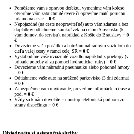
Pomôžeme vám s opravou defektu, vymeníme vám koleso,
otvoríme vám zabuchnuté dvere či opravíme malú poruchu
priamo na ceste =
0 €
Nepojazdné (na ceste neopraviteľné) auto vám zdarma a bez
doplatkov odtiahneme kamkoľvek na celom Slovensku (k
vám domov, do servisu), napríklad z Košíc do Bratislavy =
0
€
Dovezieme vašu posádku a batožinu náhradným vozidlom do
cieľa vašej cesty v rámci celej SR =
0 €
Vyslobodíme vaše uviaznuté vozidlo napríklad z priekopy (v
prípade potreby aj za pomoci hydraulickej ruky) =
0 €
Dovezieme vám náhradnú pneumatiku alebo pohonné hmoty
=
0 €
Odtiahneme vaše auto na strážené parkovisko (3 dni zdarma)
=
0 €
Zabezpečíme vám ubytovanie, preveríme informácie o trase a
pod. =
0 €
Vždy sa k nám dovoláte = nonstop telefonická podpora zo
strany dispečingu =
0 €
Objednajte si asistenčné služby