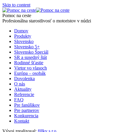
Skip to content
Pomoc na ceste
Profesionálna starostlivosť o motoristov v núdzi
Domov
Produkty
Slovensko
Slovensko 5+
Slovensko Špeciál
SR a susedný štát
Rodinné šťastie
Vietor vo vlasoch
Európa – osobák
Dovolenka
O nás
Aktuality
Referencie
FAQ
Pre fanúšikov
Pre partnerov
Konkurencia
Kontakt
Vývoj zrealizoval:
fillky s.r.o.