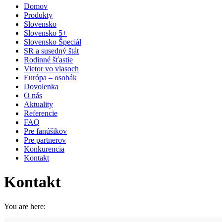
Domov
Produkty
Slovensko
Slovensko 5+
Slovensko Špeciál
SR a susedný štát
Rodinné šťastie
Vietor vo vlasoch
Európa – osobák
Dovolenka
O nás
Aktuality
Referencie
FAQ
Pre fanúšikov
Pre partnerov
Konkurencia
Kontakt
Kontakt
You are here: